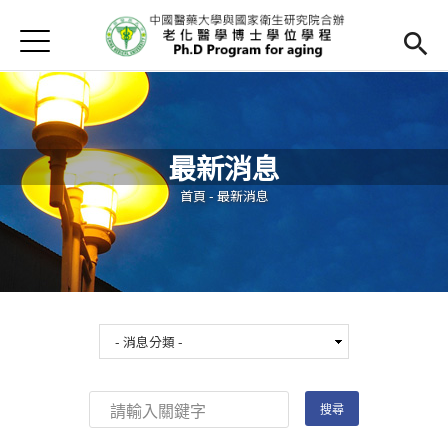
Jump to Main content
Jump to Navigation
首頁
最新消息
學程簡介
最新消息
師資陣容
Open subm
您在這裡
首頁
-
最新消息
課程內容
Open subm
招生訊息
檔案下載
法規辦法
網路資源