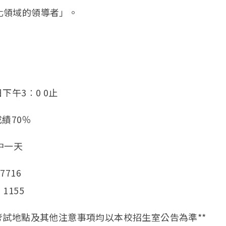
化領域的領導者」。
日下午3︰0 0止
績70％
其中一天
7716
1155
考試地點及其他注意事項均以本校招生室公告為準**