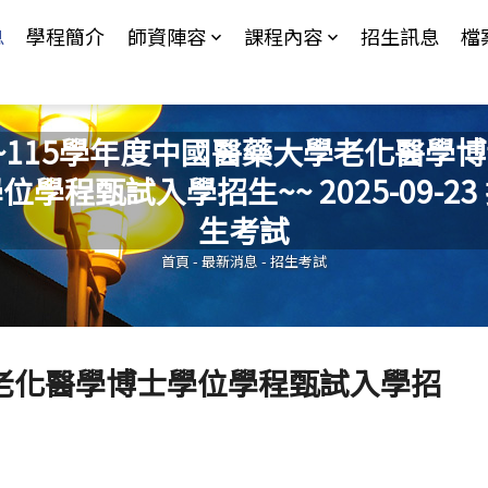
Jump to Main content
Jump to Navigation
息
學程簡介
師資陣容
課程內容
招生訊息
檔
~115學年度中國醫藥大學老化醫學
位學程甄試入學招生~~ 2025-09-23
您在這裡
生考試
首頁
-
最新消息
-
招生考試
學老化醫學博士學位學程甄試入學招