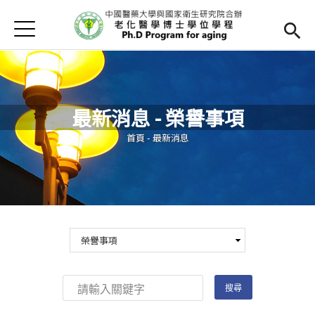
Jump to Main content
Jump to Navigation
首頁
最新消息
學程簡介
最新消息 - 榮譽事項
師資陣容
Open subm
您在這裡
首頁
-
最新消息
課程內容
Open subm
招生訊息
檔案下載
法規辦法
網路資源