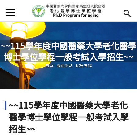
Jump to Main content
Jump to Navigation
首頁
最新消息
學程簡介
~~115學年度中國醫藥大學老化醫學
師資陣容
Open subm
博士學位學程一般考試入學招生~~
您在這裡
課程內容
Open subm
首頁
-
最新消息
-
招生考試
招生訊息
檔案下載
~~115學年度中國醫藥大學老化
法規辦法
醫學博士學位學程一般考試入學
網路資源
招生~~