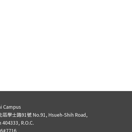
i Campus
學士路91號 No.91, Hsueh-Shih Road,
 404333, R.O.C.
66#7716