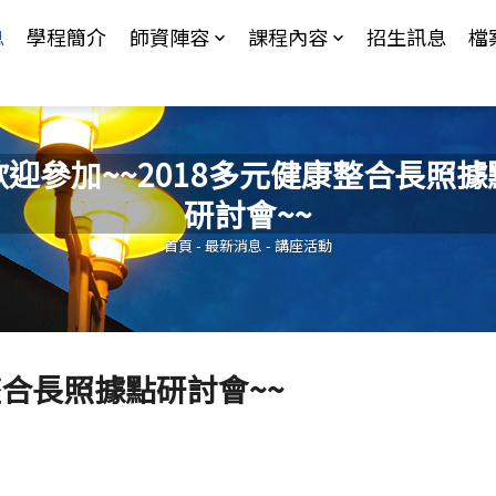
Jump to Main content
Jump to Navigation
息
學程簡介
師資陣容
課程內容
招生訊息
檔
歡迎參加~~2018多元健康整合長照據
研討會~~
您在這裡
首頁
-
最新消息
-
講座活動
整合長照據點研討會~~